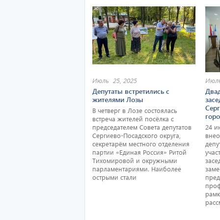
Июль 25, 2025
Июль
Депутаты встретились с
Два
жителями Лозы
засе
Сер
В четверг в Лозе состоялась
горо
встреча жителей посёлка с
председателем Совета депутатов
24 и
Сергиево-Посадского округа,
внео
секретарём местного отделения
депу
партии «Единая Россия» Ритой
учас
Тихомировой и окружными
засе
парламентариями. Наиболее
заме
острыми стали
пред
проф
рамк
расс