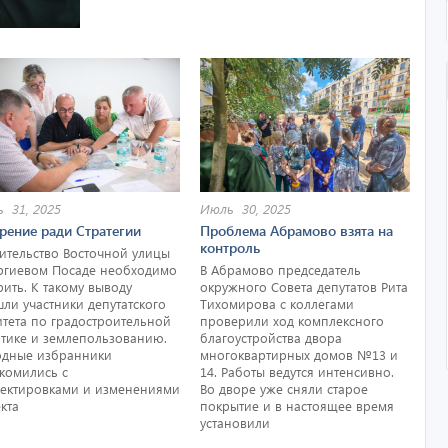
 31, 2025
Июль 30, 2025
рение ради Стратегии
Проблема Абрамово взята на
контроль
ительство Восточной улицы
ргиевом Посаде необходимо
В Абрамово председатель
рить. К такому выводу
окружного Совета депутатов Рита
ли участники депутатского
Тихомирова с коллегами
тета по градостроительной
проверили ход комплексного
тике и землепользованию.
благоустройства двора
дные избранники
многоквартирных домов №13 и
комились с
14. Работы ведутся интенсивно.
ектировками и изменениями
Во дворе уже сняли старое
кта
покрытие и в настоящее время
установили