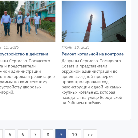
 11, 2025
Июль 10, 2025
оустройство в действии
Ремонт котельной на контроле
таты Сергиево-Посадского
Депутаты Сергиево-Посадского
та и представители
Совета и представители
жной администрации
окружной администрации во
онтролировали реализацию
время выездной проверки
раммы по комплексному
проконтролировали ход
оустройству дворовых
реконструкции одной из самых
иторий.
крупных котельных, которая
находится на улице Бероунской
на Рабочем посёлке.
5
6
7
8
9
10
>>