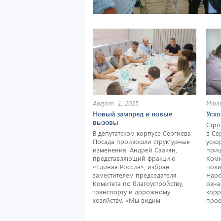
Август 1, 2025
Июль
Новый зампред и новые
Уско
вызовы
Стро
В депутатском корпусе Сергиева
в Се
Посада произошли структурные
уско
изменения. Андрей Саакян,
приш
представляющий фракцию
Коми
«Единая Россия», избран
поли
заместителем председателя
Наро
Комитета по благоустройству,
озна
транспорту и дорожному
корр
хозяйству. «Мы видим
прое