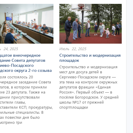
 24, 2025
Июль 22, 2025
дцатое внеочередное
Строительство и модернизация
дание Совета депутатов
площадок
гиево-Посадского
Строительство и модернизация
дского округа 2-го созыва
мест для досуга детей в
юля состоялось 20
Сергиево-Посадском округе —
чередное заседание Совета
эта тема на контроле окружных
татов, в котором приняли
депутатов фракции «Единая
тие 23 депутата. Также на
Россия». Первый объект — в
дании присутствовали
посёлке Богородское. У средней
стители главы,
школы №17 от прежней
ставители КСП, прокуратуры,
спортплощадки
ильные специалисты. В
ах повестки дня было
мотрено три