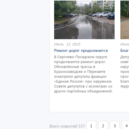
Июль 15, 2025
Июль
Ремонт дорог продолжается
Благ
В Сергиево-Посадском округе
Депу
продолжается ремонт дорог.
сове
Обновлённые трассы в
окру
Краснозаводске и Пересвете
прок
осмотрели депутаты фракции
прог
«Единая Россия» при окружном
благ
Совете депутатов c коллегами из
терр
других партийных объединений.
1
2
3
4
Всего новостей 537