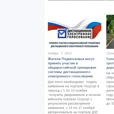
Ноябрь 7, 2023
Октя
Жители Подмосковья могут
Голо
принять участие в
трот
общероссийской тренировке
доро
системы дистанционного
На п
электронного голосования
(htt
Для этого необходимо: подать
прох
заявление на портале Госуслуг в
стро
период с 1 по 13 ноября
реги
получить уведомление в личном
году
кабинете портала Госуслуг с
Моск
результатом рассмотрения
до 3
заявления с 15 по 17 ноября
авторизоваться на портале ДЭГ,