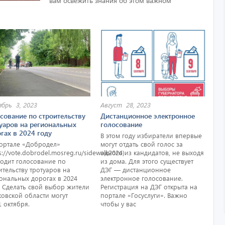
вам освежить знания об этом важном
брь 3, 2023
Август 28, 2023
сование по строительству
Дистанционное электронное
уаров на региональных
голосование
гах в 2024 году
В этом году избиратели впервые
ортале «Добродел»
могут отдать свой голос за
ps://vote.dobrodel.mosreg.ru/sidewalk2024)
одного из кандидатов, не выходя
одит голосование по
из дома. Для этого существует
ительству тротуаров на
ДЭГ — дистанционное
ональных дорогах в 2024
электронное голосование.
 Сделать свой выбор жители
Регистрация на ДЭГ открыта на
овской области могут
портале «Госуслуги». Важно
1 октября.
чтобы у вас