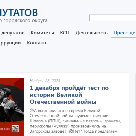
ПУТАТОВ
 городского округа
 депутатов
Комитеты
КСП
Деятельность
Пресс-це
оррупции
Контакты
Ноябрь 28, 2023
1 декабря пройдёт тест по
истории Великой
Отечественной войны
🤨А вы знали, что во время Великой
Отечественной войны пулемет-пистолет
Шпагина (ППШ), сигнальные патроны, гранаты,
перископы (муляжи) производились на
Загорском заводе? 😱Нет? Тогда предлагаем